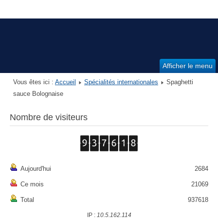
Afficher le menu
Vous êtes ici :
Accueil
Spécialités internationales
Spaghetti
sauce Bolognaise
Nombre de visiteurs
Aujourd'hui
2684
Ce mois
21069
Total
937618
IP :
10.5.162.114