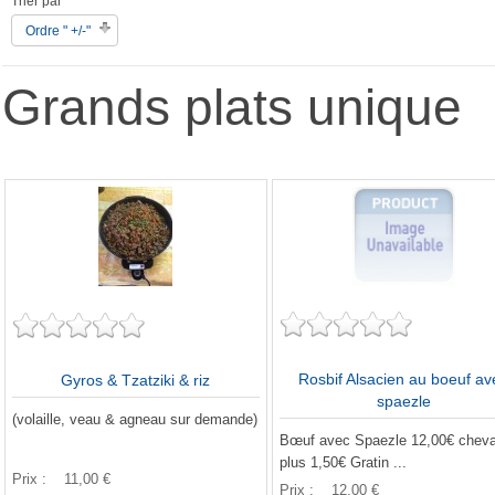
Trier par
Ordre " +/-"
Grands plats unique
Rosbif Alsacien au boeuf av
Gyros & Tzatziki & riz
spaezle
(volaille, veau & agneau sur demande)
Bœuf avec Spaezle 12,00€ cheva
plus 1,50€ Gratin ...
Prix :
11,00 €
Prix :
12,00 €