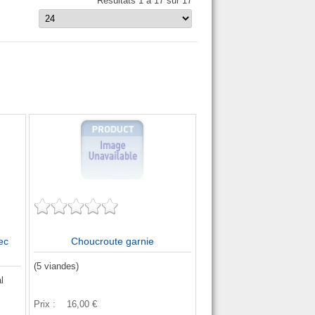
Résultats 1 à 17 sur 17
ec
Choucroute garnie
(5 viandes)
l
Prix :
16,00 €