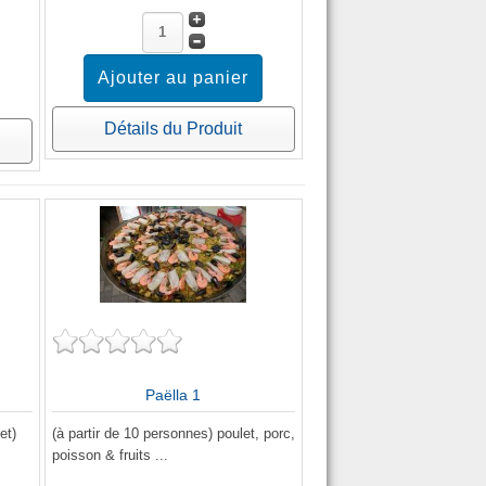
Détails du Produit
Paëlla 1
et)
(à partir de 10 personnes) poulet, porc,
poisson & fruits ...