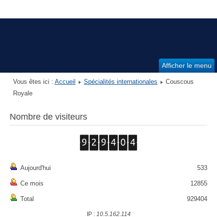
Afficher le menu
Vous êtes ici :
Accueil
Spécialités internationales
Couscous
Royale
Nombre de visiteurs
Aujourd'hui
533
Ce mois
12855
Total
929404
IP :
10.5.162.114