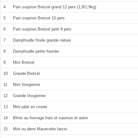
4
Pain surprise Bretzel grand 12 pers (1,8/1,9kg)
5
Pain surprise Bretzel 10 pers
6
Pain surprise Bretzel petit 8 pers
7
Dampfnudle froide grande nature
8
Dampfnudle petite fourrée
9
Mini Bretzel
10
Grande Bretzel
11
Mini Vosgienne
12
Grande Vosgienne
13
Mini pâté en croute
14
Blinis au fromage frais et saumon et autre
15
Mini ou demi Mauricette farcie