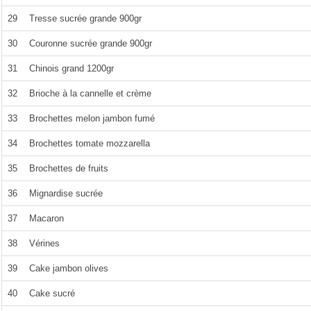
29
Tresse sucrée grande 900gr
30
Couronne sucrée grande 900gr
31
Chinois grand 1200gr
32
Brioche à la cannelle et crème
33
Brochettes melon jambon fumé
34
Brochettes tomate mozzarella
35
Brochettes de fruits
36
Mignardise sucrée
37
Macaron
38
Vérines
39
Cake jambon olives
40
Cake sucré