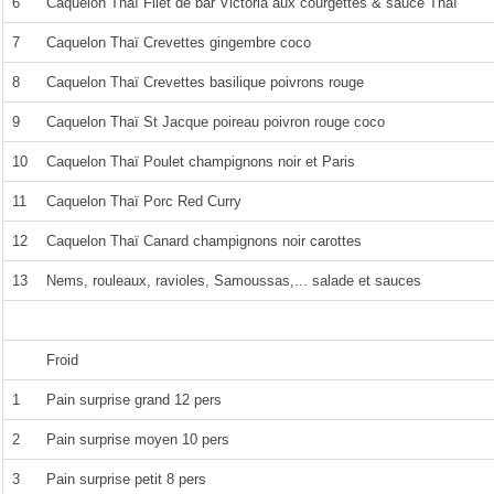
6
Caquelon Thaï Filet de bar Victoria aux courgettes & sauce Thaï
7
Caquelon Thaï Crevettes gingembre coco
8
Caquelon Thaï Crevettes basilique poivrons rouge
9
Caquelon Thaï St Jacque poireau poivron rouge coco
10
Caquelon Thaï Poulet champignons noir et Paris
11
Caquelon Thaï Porc Red Curry
12
Caquelon Thaï Canard champignons noir carottes
13
Nems, rouleaux, ravioles, Samoussas,... salade et sauces
Froid
1
Pain surprise grand 12 pers
2
Pain surprise moyen 10 pers
3
Pain surprise petit 8 pers